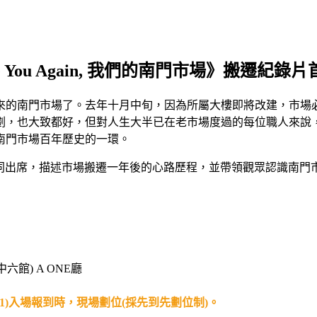
ee You Again, 我們的南門市場》搬遷紀錄
的南門市場了。去年十月中旬，因為所屬大樓即將改建，市場必
劃，也大致都好，但對人生大半已在老市場度過的每位職人來說
南門市場百年歷史的一環。
同出席，描述市場搬遷一年後的心路歷程，並帶領觀眾認識南門
中六館
) A ONE廳
21)入場報到時，現場劃位(採先到先劃位制)。