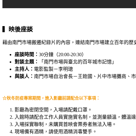
▍
映後座談
藉由南門市場搬遷紀錄片的內容，連結南門市場建立百年的歷
座談時間：
30分鐘（
20:00-20:30
）
對談主題：
「南門市場與臺北的百年城市記憶」
主持人：
電影監製－李明璁
與談人：
南門市場自治會長－王銓國、片中市場攤商、市
☆秋冬防疫專案期間，進入影廳前請配合以下事項：
影廳為密閉空間，入場請配戴口罩。
入館時請配合工作人員實施實名制，並測量額溫，體溫達
入場採實聯制，未購買首映會票券者無法入場。
現場備有酒精，請使用酒精消毒雙手。