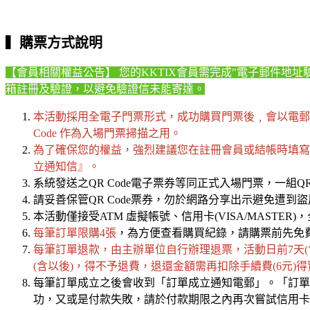
▍
購票方式說明
【會員相關權益公告】 您的KKTIX會員需完成"電子郵件地址
箱註冊及驗證，以避免驗證信未能寄達。
本活動採用全電子門票形式，成功購買門票後﹐會以電郵形
Code 作為入場門票掃描之用。
為了確保您的權益，強烈建議您在註冊會員或結帳時填寫的
立通知信』。
系統發送之QR Code電子票券等同正式入場門票，一組QR
請妥善保管QR Code票券，勿於網路分享出示避免遭到
本活動僅接受ATM 虛擬帳號、信用卡(VISA/MASTER)，全
每筆訂單限購4張
，為方便查看購買紀錄，請購票前先免
每筆訂單退款，由主辦單位自行辦理退票，
活動日前7天
(含以後)，
得不予退費，退還金額需再
扣除手續費(6元)
每筆訂單成立之後會收到「訂單成立通知電郵」。「訂單
功，又或是付款失敗，請於付款期限之內再次嘗試信用卡