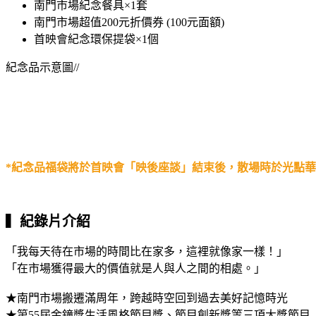
南門市場紀念餐具×1套
南門市場超值200元折價券 (100元面額)
首映會紀念環保提袋×1個
紀念品示意圖//
*紀念品福袋將於首映會「映後座談」結束後，散場時於光點華
▍
紀錄片介紹
「我每天待在市場的時間比在家多，這裡就像家一樣！」
「在市場獲得最大的價值就是人與人之間的相處。」
★南門市場搬遷滿周年，跨越時空回到過去美好記憶時光
★第55屆金鐘獎生活風格節目獎、節目創新獎等三項大獎節目