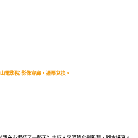
山電影院-影像穿廊，憑票兌換。
《我在市場待了一整天》主持人李明璁企劃監製、腳本撰寫。