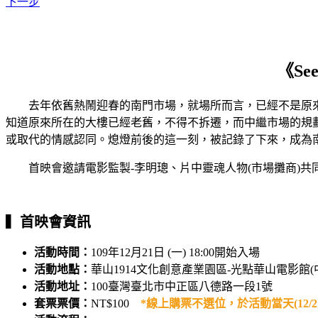
下一步
《
S
去年依舊熱鬧迎春的南門市場，就場所而言，已經不是原來
知道原來所在的大樓已經老舊，不得不拆遷，而中繼市場的規
或取代的情感認同。熄燈前後的這一刻，被記錄了下來，成為
首映會邀請電影監製-李明璁、片中靈魂人物(市場攤商)共
▍
首映會資訊
活動時間：
109年12月21日 (一) 18:00開始入場
活動地點：
華山1914文化創意產業園區-光點華山電影館(
活動地址：
100臺灣臺北市中正區八德路一段1號
套票票價：
NT$100
*線上購票不選位，於活動當天(12/