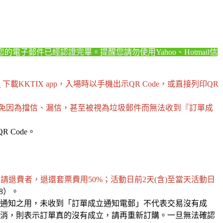
的電子郵件已經認證完畢。提醒您請勿使用Yahoo、Hotmail信
y
下載KKTIX app，入場時以手機出示QR Code，或直接列印QR
，以免因為擋信、漏信，甚至被視為垃圾郵件而無法收到『訂單成
 Code。
申請退費者，退還套票費用50%；
活動日前2天(含)至當天活動日
88）。
通知之用，未收到「訂單成立通知電郵」不代表交易沒有成
消，則表示訂單真的沒有成立，請再重新訂購。一旦無法確認