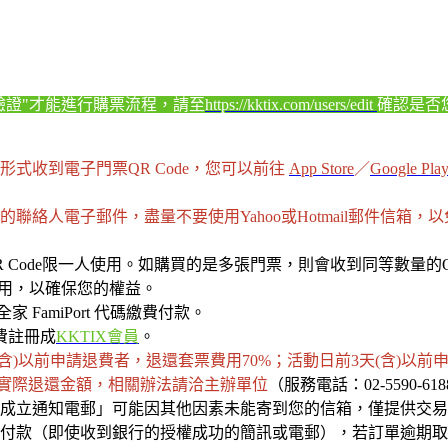
驗證"才能進行購票流程，請至
https://kktix.com/users/edit
確認是否您
式收到電子門票QR Code，您可以前往
App Store
／
Google Pla
聯絡人電子郵件，盡量不要使用Yahoo或Hotmail郵件信箱
 Code限一人使用。如購買的是多張門票，則會收到同等數量的QR
盜用，以確保您的權益。
家 FamiPort 代碼繳費付款。
費註冊成
KKTIX會員
。
(含)以前申請退費者，退還套票費用70%；活動日前3天(含)以前
得實際退還
金額
，相關辦法請洽主辦單位
（服務電話：02-5590-61
成立通知電郵」可能因其他因素未能寄到您的信箱，僅提供交易
付款（即使收到銀行的授權成功的簡訊或電郵），若訂單逾期取